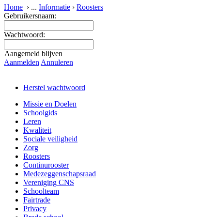
Home
›
...
Informatie
›
Roosters
Gebruikersnaam:
Wachtwoord:
Aangemeld blijven
Aanmelden
Annuleren
Herstel wachtwoord
Missie en Doelen
Schoolgids
Leren
Kwaliteit
Sociale veiligheid
Zorg
Roosters
Continurooster
Medezeggenschapsraad
Vereniging CNS
Schoolteam
Fairtrade
Privacy