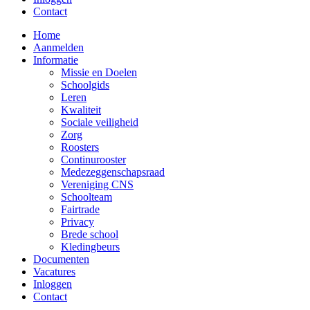
Contact
Home
Aanmelden
Informatie
Missie en Doelen
Schoolgids
Leren
Kwaliteit
Sociale veiligheid
Zorg
Roosters
Continurooster
Medezeggenschapsraad
Vereniging CNS
Schoolteam
Fairtrade
Privacy
Brede school
Kledingbeurs
Documenten
Vacatures
Inloggen
Contact