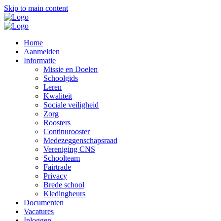
Skip to main content
Home
Aanmelden
Informatie
Missie en Doelen
Schoolgids
Leren
Kwaliteit
Sociale veiligheid
Zorg
Roosters
Continurooster
Medezeggenschapsraad
Vereniging CNS
Schoolteam
Fairtrade
Privacy
Brede school
Kledingbeurs
Documenten
Vacatures
Inloggen