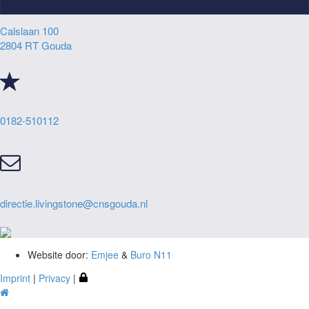
Calslaan 100
2804 RT Gouda
0182-510112
directie.livingstone@cnsgouda.nl
Website door:
Emjee
&
Buro N11
Imprint
|
Privacy
|