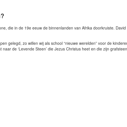
n?
e, die in de 19e eeuw de binnenlanden van Afrika doorkruiste. David 
n gelegd, zo willen wij als school “nieuwe werelden” voor de kinderen o
st naar de ‘Levende Steen’ die Jezus Christus heet en die zijn grafsteen