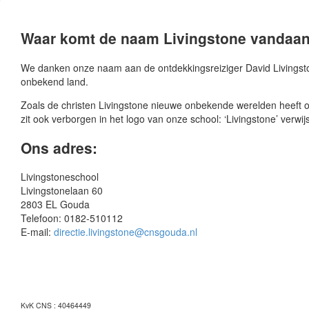
Waar komt de naam Livingstone vandaa
We danken onze naam aan de ontdekkingsreiziger David Livingston
onbekend land.
Zoals de christen Livingstone nieuwe onbekende werelden heeft ope
zit ook verborgen in het logo van onze school: ‘Livingstone’ verwij
Ons adres:
Livingstoneschool
Livingstonelaan 60
2803 EL Gouda
Telefoon: 0182-510112
E-mail:
directie.livingstone@cnsgouda.nl
KvK CNS : 40464449