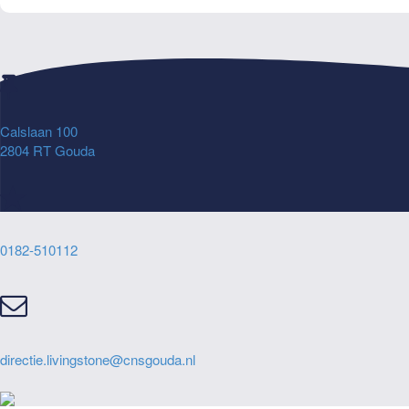
Calslaan 100
2804 RT Gouda
0182-510112
directie.livingstone@cnsgouda.nl