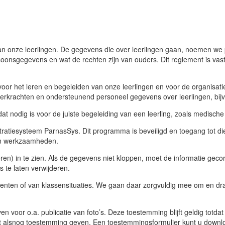
van onze leerlingen. De gegevens die over leerlingen gaan, noemen we
rsoonsgegevens en wat de rechten zijn van ouders. Dit reglement is v
oor het leren en begeleiden van onze leerlingen en voor de organisati
leerkrachten en ondersteunend personeel gegevens over leerlingen, bijv
t nodig is voor de juiste begeleiding van een leerling, zoals medisch
tratiesysteem ParnasSys. Dit programma is beveiligd en toegang tot d
hun werkzaamheden.
n) in te zien. Als de gegevens niet kloppen, moet de informatie gecor
 te laten verwijderen.
nten of van klassensituaties. We gaan daar zorgvuldig mee om en dra
n voor o.a. publicatie van foto’s. Deze toestemming blijft geldig totda
alsnog toestemming geven. Een toestemmingsformulier kunt u download