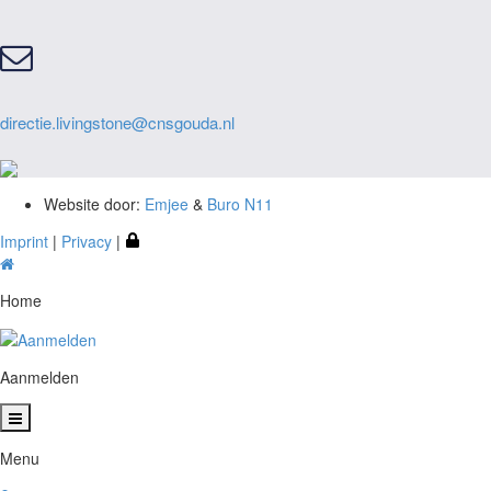
directie.livingstone@cnsgouda.nl
Website door:
Emjee
&
Buro N11
Imprint
|
Privacy
|
Home
Aanmelden
Menu