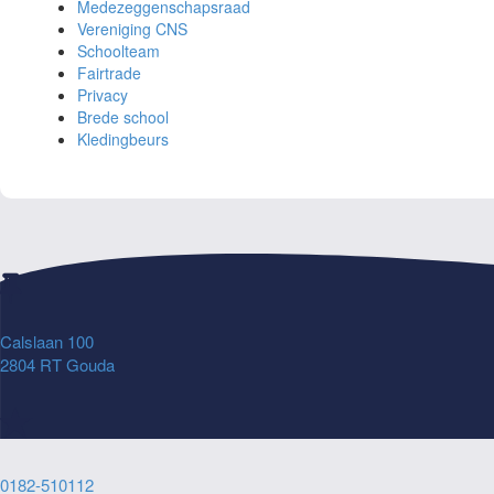
Medezeggenschapsraad
Vereniging CNS
Schoolteam
Fairtrade
Privacy
Brede school
Kledingbeurs
Calslaan 100
2804 RT Gouda
0182-510112